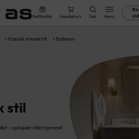
Bo
vi
Nettbutikk
Handlekurv
Søk
Meny
Klassisk interiørstil
Baderom
 stil
badet - og kopier stilen hjemme!