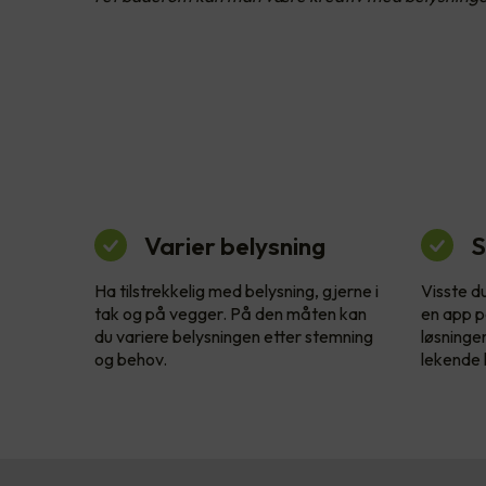
Varier belysning
S
Ha tilstrekkelig med belysning, gjerne i
Visste d
tak og på vegger. På den måten kan
en app p
du variere belysningen etter stemning
løsninge
og behov.
lekende l