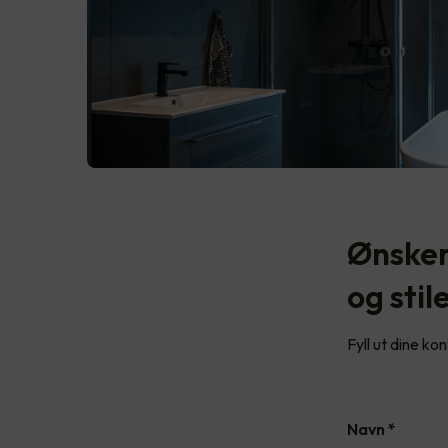
Ønsker
og stil
Fyll ut dine ko
Navn
*