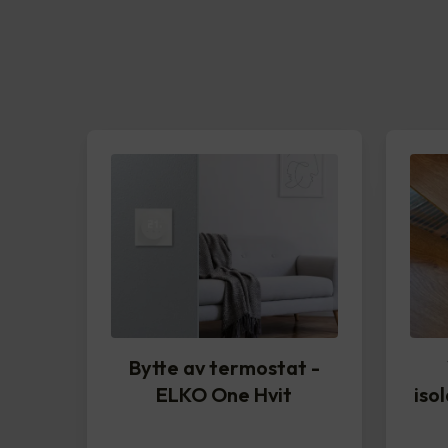
Bytte av termostat -
ELKO One Hvit
iso