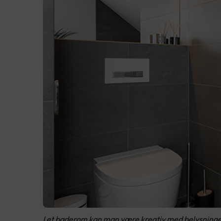
I et baderom kan man være kreativ med belysningen