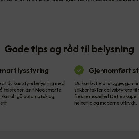
Gode tips og råd til belysning
mart lysstyring
Gjennomført sti
u at du kan styre belysning med
Du kan bytte ut stygge, gamle
å telefonen din? Med smarte
stikkontakter og lysbrytere til
r kan alt gå automatisk og
freshe modeller! Dette skaper
ett.
helhetlig og moderne uttrykk.