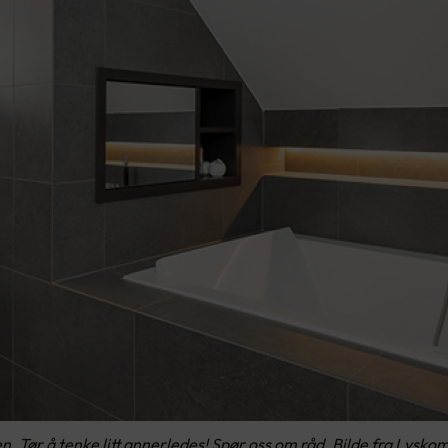
. Tør å tenke litt annerledes! Spør oss om råd. Bilde fra Lysk