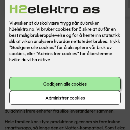
Bytte av termostat - ELKO One
Hvit
Bytte av termostat, til ELKO One Matter
termostat, i fargen hvit. Inkludert montering.
Den er rask og brukervennlig med forhåndsinnstillinger, og
den er enkel å installere og kontrollere. Du trenger ikke
internettforbindelse for å installere eller bruke termostatens
grunnleggende funksjoner. Når den er koblet til Matter, kan
du administrere enheter fra ulike leverandører sammen.
Hele familien kan styre produktene gjennom sin foretrukne
smarthusapp, så lenge den er Matter-kompatibel. Som f.eks: