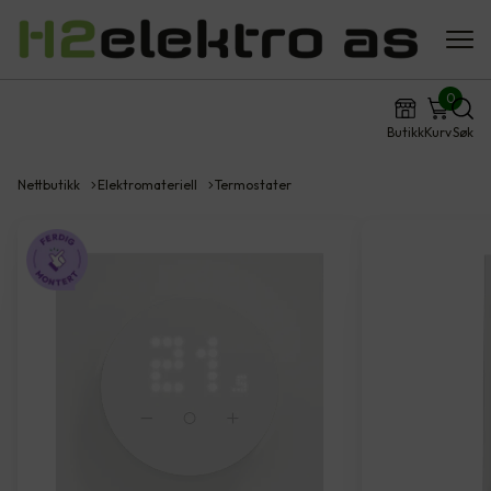
0
Butikk
Kurv
Søk
Nettbutikk
Elektromateriell
Termostater