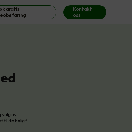
ok gratis
Kontakt
deobefaring
oss
med
g valg av
til din bolig?