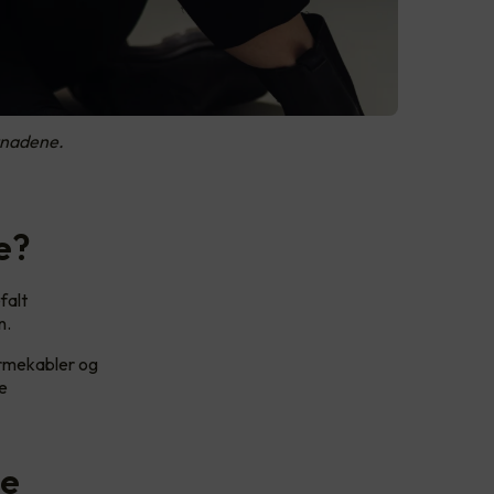
stnadene.
e?
falt
n.
armekabler og
e
de