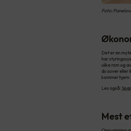
Foto: Panelov
Økonom
Det er en myte
har styringssy
ulike rom og a
du sover eller
kommer hjem.
Les også:
Spar
Mest e
Oppvarming av 