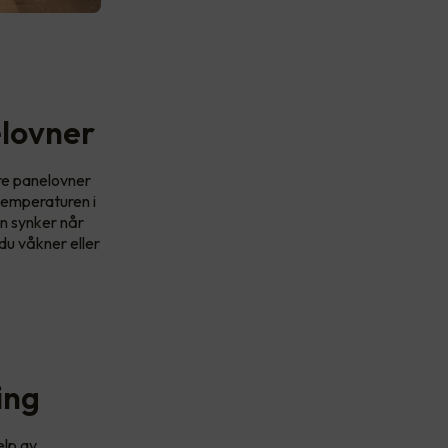
lovner
ere panelovner
temperaturen i
en synker når
du våkner eller
ing
elp av