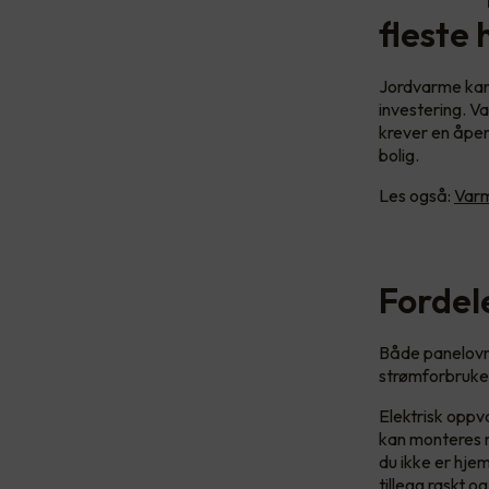
fleste
Jordvarme kan 
investering. V
krever en åpen
bolig.
Les også:
Varm
Fordel
Både panelovn
strømforbruket 
Elektrisk opp
kan monteres m
du ikke er hje
tillegg raskt o