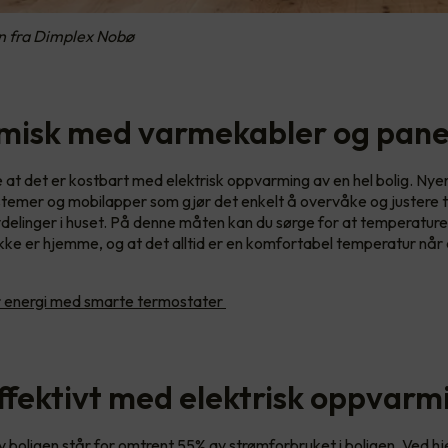
n fra Dimplex Nobø
isk med varmekabler og pane
 at det er kostbart med elektrisk oppvarming av en hel bolig. Ny
stemer og mobilapper som gjør det enkelt å overvåke og justere 
vdelinger i huset. På denne måten kan du sørge for at temperatur
 ikke er hjemme, og at det alltid er en komfortabel temperatur når 
 energi med smarte termostater
ffektivt med elektrisk oppvarm
boligen står for omtrent 55% av strømforbruket i boligen. Ved hj