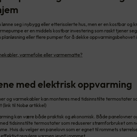
 hjem
lønne seg i nybygg eller etterisolerte hus, men er en kostbar og 
armepumpe er en middels kostbar investering som raskt tjener seg
 planløsning eller flere pumper for å dekke oppvarmingsbehovet i
ekabler, varmefolie eller varmematte?
ene med elektrisk oppvarming
er og varmekabler kan monteres med tidsinnstilte termostater s
(link til Nobø artikkel)
varming kan være både praktisk og økonomisk. Både panelovner 
ed tidsinnstilte termostater som reduserer strømforbruket om na
mme. Hvis du velger en panelovn som er egnet til rommets størrelse 
g effektivt regulere varmen jevnt i rommet.