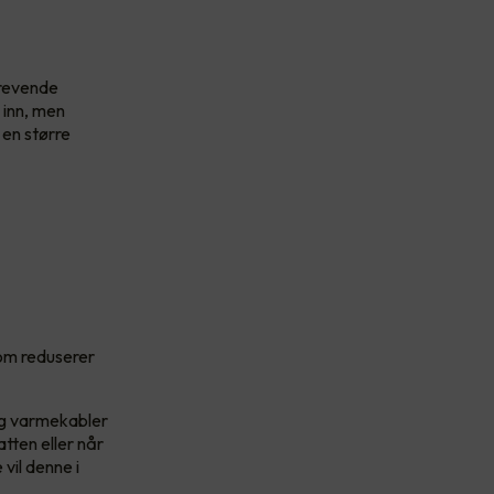
krevende
 inn, men
 en større
om reduserer
og varmekabler
tten eller når
vil denne i