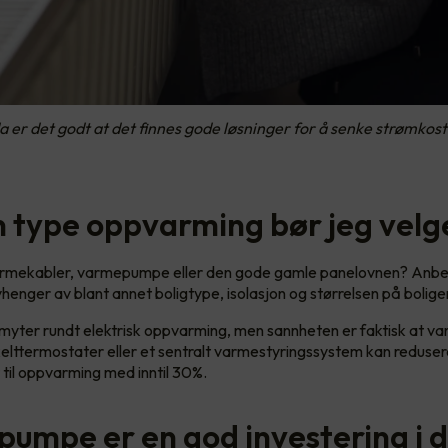
a er det godt at det finnes gode løsninger for å senke strømko
n type oppvarming bør jeg velg
rmekabler, varmepumpe eller den gode gamle panelovnen? Anbe
enger av blant annet boligtype, isolasjon og størrelsen på bolige
yter rundt elektrisk oppvarming, men sannheten er faktisk at v
lttermostater eller et sentralt varmestyringssystem kan reduser
til oppvarming med inntil 30%.
umpe er en god investering i 