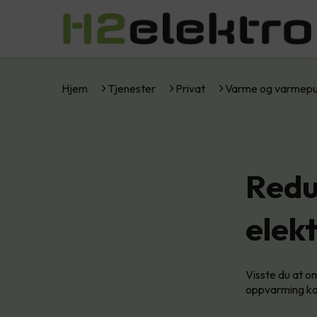
Hjem
Tjenester
Privat
Varme og varmep
Redu
elek
Visste du at o
oppvarming kan