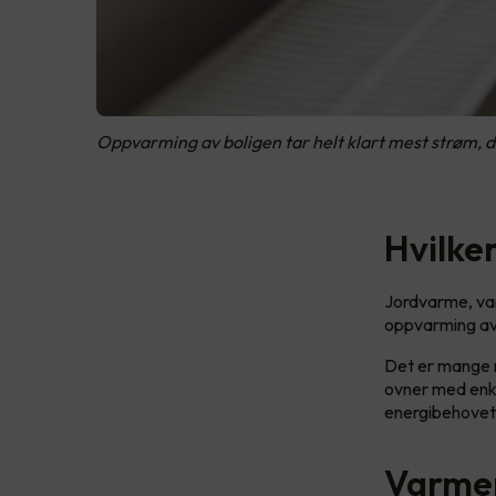
Oppvarming av boligen tar helt klart mest strøm, d
Hvilke
Jordvarme, va
oppvarming avh
Det er mange m
ovner med enke
energibehovet 
Varmep