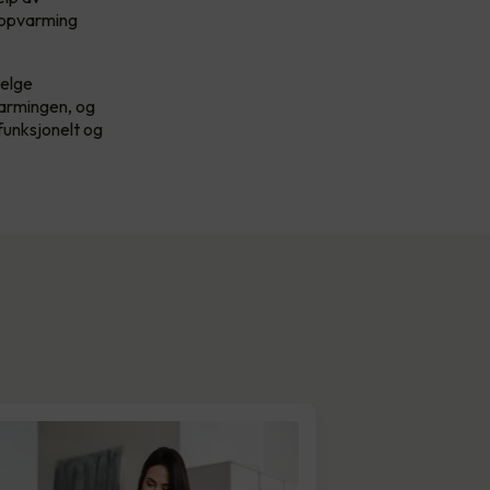
 oppvarming
velge
varmingen, og
funksjonelt og