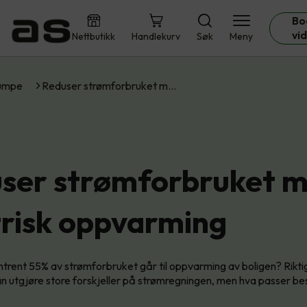
Bo
vi
Nettbutikk
Handlekurv
Søk
Meny
umpe
Reduser strømforbruket m…
ser strømforbruket 
trisk oppvarming
mtrent 55% av strømforbruket går til oppvarming av boligen? Rikti
 utgjøre store forskjeller på strømregningen, men hva passer best 