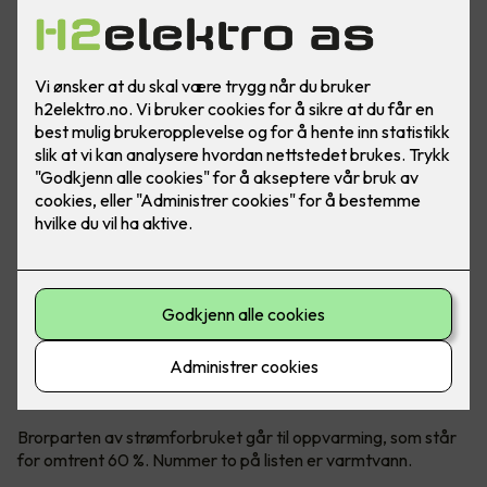
Styring av «dumme varmtvannsberedere» har blitt en
naturlig del av smart strømsparing.
Varmtvann er nummer to på
kostnadslisten
Brorparten av strømforbruket går til oppvarming, som står
for omtrent 60 %. Nummer to på listen er varmtvann.