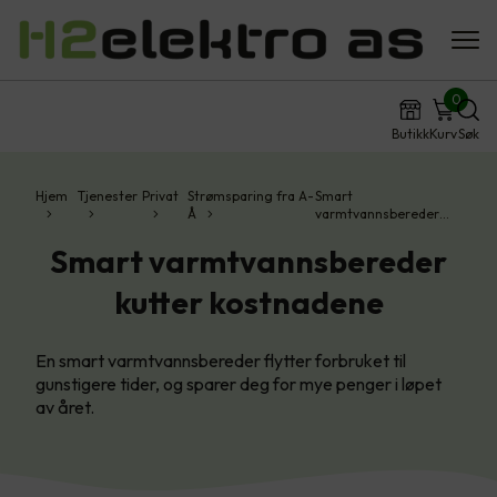
0
Butikk
Kurv
Søk
Hjem
Tjenester
Privat
Strømsparing fra A-
Smart
Å
varmtvannsbereder…
Smart varmtvannsbereder
kutter kostnadene
En smart varmtvannsbereder flytter forbruket til
gunstigere tider, og sparer deg for mye penger i løpet
av året.