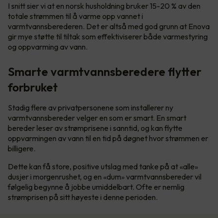
I snitt sier vi at en norsk husholdning bruker 15-20 % av den
totale strømmen til å varme opp vannet i
varmtvannsberederen. Det er altså med god grunn at Enova
gir mye støtte til tiltak som effektiviserer både varmestyring
og oppvarming av vann.
Smarte varmtvannsberedere flytter
forbruket
Stadig flere av privatpersonene som installerer ny
varmtvannsbereder velger en som er smart. En smart
bereder leser av strømprisene i sanntid, og kan flytte
oppvarmingen av vann til en tid på døgnet hvor strømmen er
billigere.
Dette kan få store, positive utslag med tanke på at «alle»
dusjer i morgenrushet, og en «dum» varmtvannsbereder vil
følgelig begynne å jobbe umiddelbart. Ofte er nemlig
strømprisen på sitt høyeste i denne perioden.