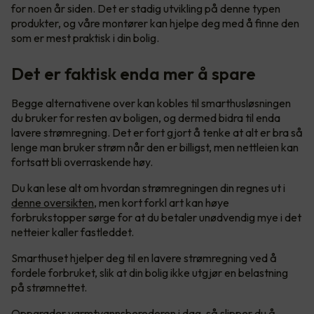
for noen år siden. Det er stadig utvikling på denne typen
produkter, og våre montører kan hjelpe deg med å finne den
som er mest praktisk i din bolig.
Det er faktisk enda mer å spare
Begge alternativene over kan kobles til smarthusløsningen
du bruker for resten av boligen, og dermed bidra til enda
lavere strømregning. Det er fort gjort å tenke at alt er bra så
lenge man bruker strøm når den er billigst, men nettleien kan
fortsatt bli overraskende høy.
Du kan lese alt om hvordan strømregningen din regnes ut i
denne oversikten
, men kort forkl art kan høye
forbrukstopper sørge for at du betaler unødvendig mye i det
netteier kaller fastleddet.
Smarthuset hjelper deg til en lavere strømregning ved å
fordele forbruket, slik at din bolig ikke utgjør en belastning
på strømnettet.
Oppgrader varmtvannsberederen i dag, så slipper du å