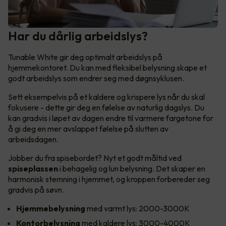
Har du dårlig arbeidslys?
Tunable White gir deg optimalt arbeidslys på
hjemmekontoret. Du kan med fleksibel belysning skape et
godt arbeidslys som endrer seg med døgnsyklusen.
Sett eksempelvis på et kaldere og krispere lys når du skal
fokusere - dette gir deg en følelse av naturlig dagslys. Du
kan gradvis i løpet av dagen endre til varmere fargetone for
å gi deg en mer avslappet følelse på slutten av
arbeidsdagen.
Jobber du fra spisebordet? Nyt et godt måltid ved
spiseplassen
i behagelig og lun belysning. Det skaper en
harmonisk stemning i hjemmet, og kroppen forbereder seg
gradvis på søvn.
Hjemmebelysning
med varmt lys: 2000-3000K
Kontorbelysning
med kaldere lys: 3000-4000K