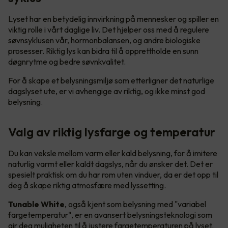
Lyset har en betydelig innvirkning på mennesker og spiller en
viktig rolle i vårt daglige liv. Det hjelper oss med å regulere
søvnsyklusen vår, hormonbalansen, og andre biologiske
prosesser. Riktig lys kan bidra til å opprettholde en sunn
døgnrytme og bedre søvnkvalitet.
For å skape et belysningsmiljø som etterligner det naturlige
dagslyset ute, er vi avhengige av riktig, og ikke minst god
belysning.
Valg av riktig lysfarge og temperatur
Du kan veksle mellom varm eller kald belysning, for å imitere
naturlig varmt eller kaldt dagslys, når du ønsker det. Det er
spesielt praktisk om du har rom uten vinduer, da er det opp til
deg å skape riktig atmosfære med lyssetting.
Tunable White
, også kjent som belysning med "variabel
fargetemperatur", er en avansert belysningsteknologi som
gir deg muligheten til å justere fargetemperaturen på lyset.