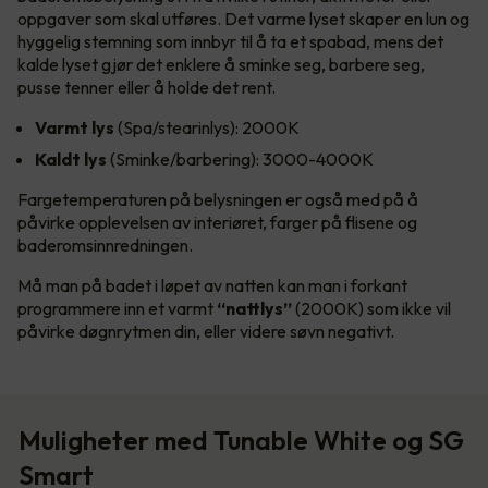
oppgaver som skal utføres. Det varme lyset skaper en lun og
hyggelig stemning som innbyr til å ta et spabad, mens det
kalde lyset gjør det enklere å sminke seg, barbere seg,
pusse tenner eller å holde det rent.
Varmt lys
(Spa/stearinlys): 2000K
Kaldt lys
(Sminke/barbering): 3000-4000K
Fargetemperaturen på belysningen er også med på å
påvirke opplevelsen av interiøret, farger på flisene og
baderomsinnredningen.
Må man på badet i løpet av natten kan man i forkant
programmere inn et varmt
“nattlys”
(2000K) som ikke vil
påvirke døgnrytmen din, eller videre søvn negativt.
Muligheter med Tunable White og SG
Smart