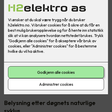
I norden har vi veldig varierende lysmengde - fra "polar
natt" til midnattssol. Det er her riktig belysning blir så
viktig, for å opprettholde riktig døgnrytme.
Belysning etter døgnets naturlige
syklus