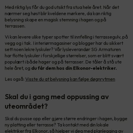
Med riktig lys får du god utsikt fra stua hele året. Når det
nærmer seg høst blir kveldene mørkere, da kan riktig
belysning skape en magisk stemning i hagen og på
terrassen.
Vi kan levere ulike typer spotter til innfelling i terrassegulv, på
vegg og i tak. I interiørmagasiner og blogger har du sikkert
sett noen lekre lyskuler? Vår lysleverandør SG Armaturen
har flotte lyskuler i forskjellige størrelser, som er blitt svært
populært i både hager og på terrasser. De tåler å stå ute
hele året, og
du får dem hos din Elkonor-elektriker.
Les også:
Visste du at belysning kan følge døgnrytmen
Skal du i gang med oppussing av
uteområdet?
Skal du pusse opp eller gjøre større endringer i hagen, bygge
ny platting eller terrasse? Ta kontakt med din lokale
elektriker fra Elkonor, så hjelper vi deg med planlegging av