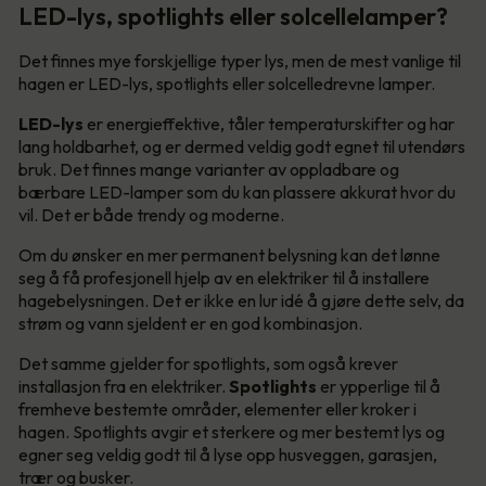
LED-lys, spotlights eller solcellelamper?
Det finnes mye forskjellige typer lys, men de mest vanlige til
hagen er LED-lys, spotlights eller solcelledrevne lamper.
LED-lys
er energieffektive, tåler temperaturskifter og har
lang holdbarhet, og er dermed veldig godt egnet til utendørs
bruk. Det finnes mange varianter av oppladbare og
bærbare LED-lamper som du kan plassere akkurat hvor du
vil. Det er både trendy og moderne.
Om du ønsker en mer permanent belysning kan det lønne
seg å få profesjonell hjelp av en elektriker til å installere
hagebelysningen. Det er ikke en lur idé å gjøre dette selv, da
strøm og vann sjeldent er en god kombinasjon.
Det samme gjelder for spotlights, som også krever
installasjon fra en elektriker.
Spotlights
er ypperlige til å
fremheve bestemte områder, elementer eller kroker i
hagen. Spotlights avgir et sterkere og mer bestemt lys og
egner seg veldig godt til å lyse opp husveggen, garasjen,
trær og busker.