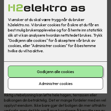
Løft hele uteplassen med riktig lys
Riktig utebelysning kan løfte hele hagen, terrassen eller
balkongen din betraktelig. Det er mange fordeler med en vel
opplyst eiendom. Ikke bare gjør det boligen din mer attraktiv
ved salg, men det blir også mye koseligere å benytte seg av