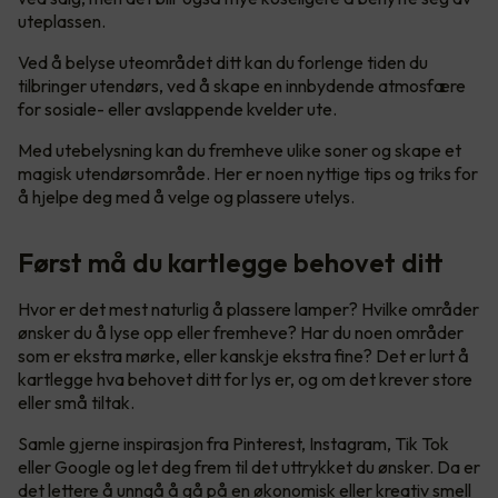
uteplassen.
Ved å belyse uteområdet ditt kan du forlenge tiden du
tilbringer utendørs, ved å skape en innbydende atmosfære
for sosiale- eller avslappende kvelder ute.
Med utebelysning kan du fremheve ulike soner og skape et
magisk utendørsområde. Her er noen nyttige tips og triks for
å hjelpe deg med å velge og plassere utelys.
Først må du kartlegge behovet ditt
Hvor er det mest naturlig å plassere lamper? Hvilke områder
ønsker du å lyse opp eller fremheve? Har du noen områder
som er ekstra mørke, eller kanskje ekstra fine? Det er lurt å
kartlegge hva behovet ditt for lys er, og om det krever store
eller små tiltak.
Samle gjerne inspirasjon fra Pinterest, Instagram, Tik Tok
eller Google og let deg frem til det uttrykket du ønsker. Da er
det lettere å unngå å gå på en økonomisk eller kreativ smell