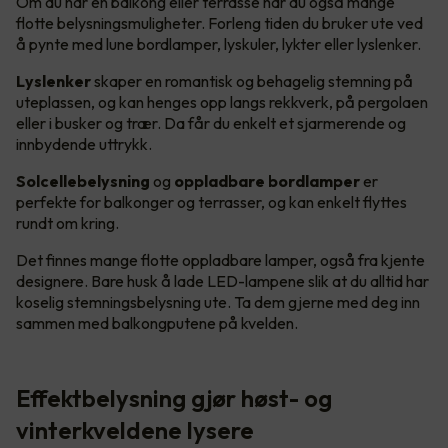
Om du har en balkong eller terrasse har du også mange
flotte belysningsmuligheter. Forleng tiden du bruker ute ved
å pynte med lune bordlamper, lyskuler, lykter eller lyslenker.
Lyslenker
skaper en romantisk og behagelig stemning på
uteplassen, og kan henges opp langs rekkverk, på pergolaen
eller i busker og trær. Da får du enkelt et sjarmerende og
innbydende uttrykk.
Solcellebelysning
og
oppladbare bordlamper
er
perfekte for balkonger og terrasser, og kan enkelt flyttes
rundt om kring.
Det finnes mange flotte oppladbare lamper, også fra kjente
designere. Bare husk å lade LED-lampene slik at du alltid har
koselig stemningsbelysning ute. Ta dem gjerne med deg inn
sammen med balkongputene på kvelden.
Effektbelysning gjør høst- og
vinterkveldene lysere