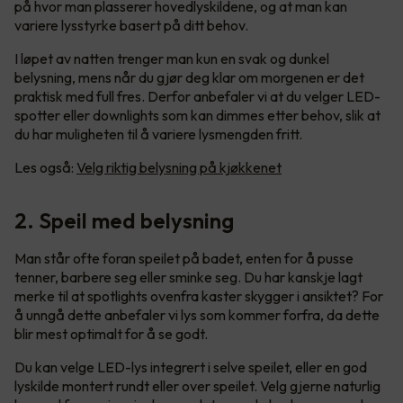
på hvor man plasserer hovedlyskildene, og at man kan
variere lysstyrke basert på ditt behov.
I løpet av natten trenger man kun en svak og dunkel
belysning, mens når du gjør deg klar om morgenen er det
praktisk med full fres. Derfor anbefaler vi at du velger LED-
spotter eller downlights som kan dimmes etter behov, slik at
du har muligheten til å variere lysmengden fritt.
Les også:
Velg riktig belysning på kjøkkenet
2. Speil med belysning
Man står ofte foran speilet på badet, enten for å pusse
tenner, barbere seg eller sminke seg. Du har kanskje lagt
merke til at spotlights ovenfra kaster skygger i ansiktet? For
å unngå dette anbefaler vi lys som kommer forfra, da dette
blir mest optimalt for å se godt.
Du kan velge LED-lys integrert i selve speilet, eller en god
lyskilde montert rundt eller over speilet. Velg gjerne naturlig