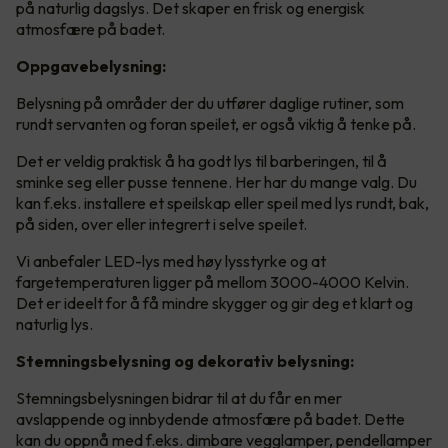
på naturlig dagslys. Det skaper en frisk og energisk
atmosfære på badet.
Oppgavebelysning:
Belysning på områder der du utfører daglige rutiner, som
rundt servanten og foran speilet, er også viktig å tenke på.
Det er veldig praktisk å ha godt lys til barberingen, til å
sminke seg eller pusse tennene. Her har du mange valg. Du
kan f.eks. installere et speilskap eller speil med lys rundt, bak,
på siden, over eller integrert i selve speilet.
Vi anbefaler LED-lys med høy lysstyrke og at
fargetemperaturen ligger på mellom 3000-4000 Kelvin.
Det er ideelt for å få mindre skygger og gir deg et klart og
naturlig lys.
Stemningsbelysning og dekorativ belysning:
Stemningsbelysningen bidrar til at du får en mer
avslappende og innbydende atmosfære på badet. Dette
kan du oppnå med f.eks. dimbare vegglamper, pendellamper