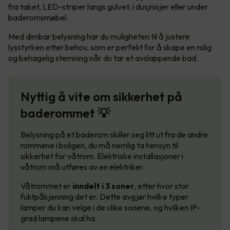
fra taket, LED-striper langs gulvet, i dusjnisjer eller under
baderomsmøbel.
Med dimbar belysning har du muligheten til å justere
lysstyrken etter behov, som er perfekt for å skape en rolig
og behagelig stemning når du tar et avslappende bad.
Nyttig å vite om sikkerhet på
baderommet 💡
Belysning på et baderom skiller seg litt ut fra de andre
rommene i boligen, du må nemlig ta hensyn til
sikkerhet for våtrom. Elektriske installasjoner i
våtrom må utføres av en elektriker.
Våtrommet er
inndelt i 3 soner
, etter hvor stor
fuktpåkjenning det er. Dette avgjør hvilke typer
lamper du kan velge i de ulike sonene, og hvilken IP-
grad lampene skal ha.