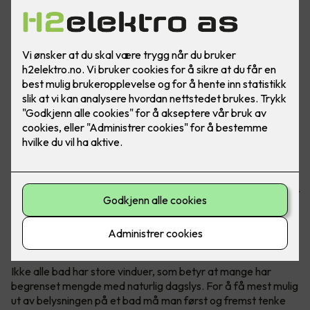
God baderomsbelysning er viktig for de daglige morgen-
og kveldsrutinene, og for å holde det rent og pent på
badet. I tillegg kan belysning heve det stilmessige uttrykket
betraktelig!
1. Bruk dimbare downlights i taket
Ikke alle bad har store vinduer, som betyr at mange har
begrenset mengde med naturlig dagslys. For å få mest mulig
ut av belysningen på et bad må man først og fremst tenke