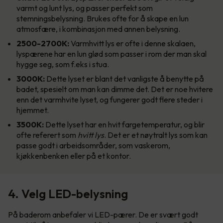
varmt og lunt lys, og passer perfekt som
stemningsbelysning. Brukes ofte for å skape en lun
atmosfære, i kombinasjon med annen belysning.
2500-2700K:
Varmhvitt lys er ofte i denne skalaen,
lyspærene har en lun glød som passer i rom der man skal
hygge seg, som f.eks i stua.
3000K:
Dette lyset er blant det vanligste å benytte på
badet, spesielt om man kan dimme det. Det er noe hvitere
enn det varmhvite lyset, og fungerer godt flere steder i
hjemmet.
3500K:
Dette lyset har en hvit fargetemperatur, og blir
ofte referert som
hvitt lys
. Det er et nøytralt lys som kan
passe godt i arbeidsområder, som vaskerom,
kjøkkenbenken eller på et kontor.
4. Velg LED-belysning
På baderom anbefaler vi LED-pærer. De er svært godt