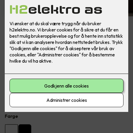
4 stk hvite LED downlights
rehab inkl. LED dimmer
Ferdig montert - Junistar ECO 2700 m/ LED
dimmer, fra SG Armaturen.
Flott LED downlight med 42 graders spredning og 30
graders vipp i to retninger til innendørs bruke, inkl. LED
dimmer. Inkludert montering.
Farge