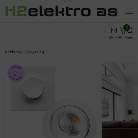
0
Butikk
Kurv
Søk
Nettbutikk
Belysning