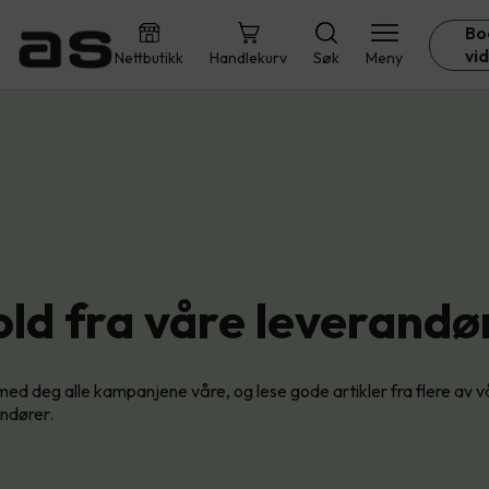
Bo
vi
Nettbutikk
Handlekurv
Søk
Meny
old fra våre leverandø
med deg alle kampanjene våre, og lese gode artikler fra flere av v
andører.