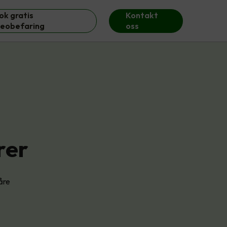
ok gratis
Kontakt
deobefaring
oss
rer
åre