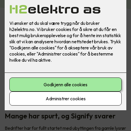
Utskifting av lysrør - hva har dette å si for din bedrift?
Mange har spurt, og Signify svarer
Bedrifter har for fullt startet med ubyttingen fra gamle lysrør